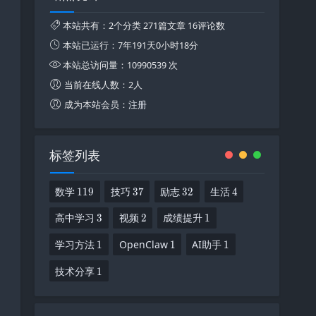
本站共有：2个分类 271篇文章 16评论数
本站已运行：
7年191天0小时18分
本站总访问量：10990539 次
当前在线人数：2人
成为本站会员：
注册
标签列表
119
37
32
4
数学
技巧
励志
生活
119
37
32
4
3
2
1
高中学习
视频
成绩提升
3
2
1
1
1
1
学习方法
OpenClaw
AI助手
1
1
1
1
技术分享
1