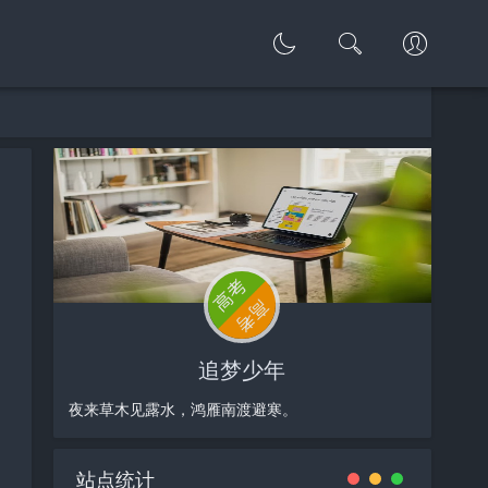
追梦少年
夜来草木见露水，鸿雁南渡避寒。
站点统计