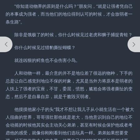
“你知道动物界的原则是什么吗？”朋友问，“就是让强者凭自己
的本事成为强者，而当他们的地位得到认可的时候，才会放弱者一
条生路”。
除非是饿极了的时候，你什么时候见过老虎和狮子捕捉青蛙？
你什么时候见过猎豹撕扯蝴蝶？
就连凶狠的鳄鱼也不会伤害小鸟。
人和动物一样，最介意的并不是地位差了很远的物种，下手的
总是让自己感觉到地位不保的对象，尤其是当外力将原本是弱者的
人扶上了强者的宝座，不甘，委屈，愤怒，尴尬会将强者撕扯的变
态，然后不是自暴自弃，就是干脆毁灭弱者。
他摸摸他家小子的头“我才不想让我儿子从小就生活在一个被大
人扭曲的世界，哥哥强壮那他就是老大，当他意识到自己的地位不
会动摇的时候他其实会主动关心弟弟，甚至有时候会保护他或者考
虑他的感受，就像你刚刚看到他们选玩具一样。弟弟如果想要变