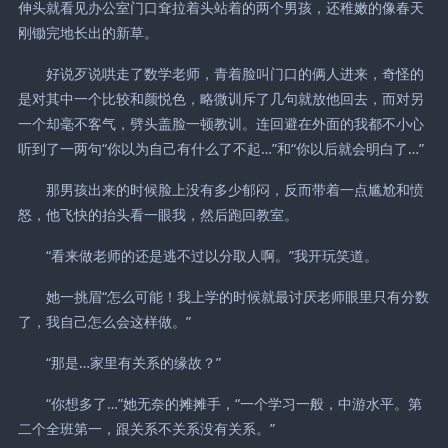
伸头就看见办公室门口耷拉着头站着的两个男孩，还稚嫩的像春天
刚锄完地长出的新草。
好说歹说哄走了数学老师，青着脸叫门口的俩人进来，奇怪的
是对其中一个比较和颜悦色，略微训斥了几句就放他回去，而对另
一个却毫不客气，劈头盖脸一顿教训。连回避在外面的我都不小心
听到了一两句“你以为自己有什么了不起…”和“你以后就会明白了…”
那男孩出来的时候脸上没有多少郁闷，反而带着一点尴尬和愤
怒，他飞快的抬头看一眼我，然后跑回教室。
“看来做老师的还是逃不过以分取人啊。”我开玩笑道。
她一挑眉“怎么可能！我上学的时候就最讨厌老师眼里只有分数
了，我自己怎么会这样做。”
“那是…家里有关系的缘故？”
“你想多了…”她无奈的摊摊手，“一个学习一般，中游水平。第
二个全班第一，跟关系不关系没有关系。”