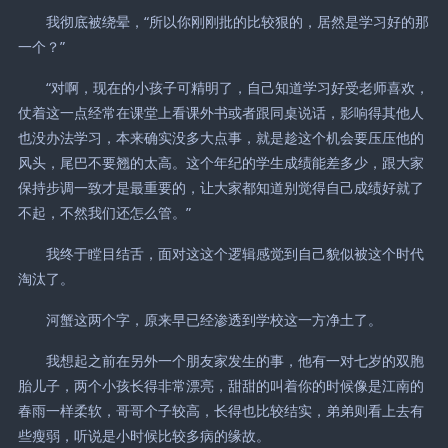
我彻底被绕晕，“所以你刚刚批的比较狠的，居然是学习好的那
一个？”
“对啊，现在的小孩子可精明了，自己知道学习好受老师喜欢，
仗着这一点经常在课堂上看课外书或者跟同桌说话，影响得其他人
也没办法学习，本来确实没多大点事，就是趁这个机会要压压他的
风头，尾巴不要翘的太高。这个年纪的学生成绩能差多少，跟大家
保持步调一致才是最重要的，让大家都知道别觉得自己成绩好就了
不起，不然我们还怎么管。”
我终于瞠目结舌，面对这这个逻辑感觉到自己貌似被这个时代
淘汰了。
河蟹这两个字，原来早已经渗透到学校这一方净土了。
我想起之前在另外一个朋友家发生的事，他有一对七岁的双胞
胎儿子，两个小孩长得非常漂亮，甜甜的叫着你的时候像是江南的
春雨一样柔软，哥哥个子较高，长得也比较结实，弟弟则看上去有
些瘦弱，听说是小时候比较多病的缘故。