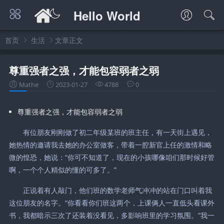
Hello World
首页
生活
文章正文
尊重强者之强，才能包容弱者之弱
Mathe
2023-01-27
4788
0
尊重强者之强，才能包容弱者之弱
有位朋友刚刚做了初二年级某班的班主任，有一天街上遇见，
她热情的邀请我去她的办公室做客，带着一腔新官上任的激情和略
微的惶恐，她说：“你可不知道了，现在的小孩哪像咱们那时候好管
啊，一个个人精似的懂的可多了。”
正说着有人敲门，他们班的数学老师气冲冲的站在门口叫着我
这位朋友的名字。“你看看你们班这两个，上课俩人一直低头看课外
书，我都暗示三次了还装着没看见，多影响班里的学习氛围。”我一