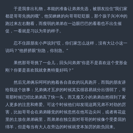
于是我拿出礼物，本能的准备让弟弟先选，被朋友拉住“我们家
都是哥哥先挑的哦”，他笑眯眯的向哥哥眨眨眼，那个孩子兴冲冲的
跑过来左右翻看，而瘦弱的弟弟在一边眼巴巴的看着也不出生催
促，一看就是习以为常的样子。
忍不住跟朋友小声说到“哎，你们家怎么这样，没有大让小这一
说吗？”他挤挤眼“别急，你别急。”
果然那哥哥挑了一会儿，回头问弟弟“你是不是喜欢这个变形金
刚？你要是喜欢我就拿奥特曼好吗？”
然后兄弟俩乐呵呵的抱着各自喜欢的玩具跑开，而我的朋友讲
给我这个故事：兄弟俩才五岁的时候其实很容易就分出强弱了，哥
哥那时候已经比弟弟高了快一头，而又瘦又小的弟弟自然得到了家
人更多的注意和疼爱。可这个时候他们却发现这两兄弟不对劲的厉
害，比如哥哥会在弟弟睡觉的时候忽然在他耳边尖叫，或者将花盆
里的土放在弟弟碗里，而弟弟在独立面对哥哥的时候像个受委屈的
绵羊，但是每当有大人在旁边的时候就变本加厉的欺负回来。