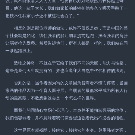
强，就不能依靠大人的力量，他要自己好好吃饭然后长得超过哥
哥，他这一辈子太长，我们做家长的能够护他多久？哪天手酸了一
把扶不住我家小子还不被这社会吞了。”
相反的则是那位老师的做法，或许不仅仅是她，而是中国的整
个社会就是如此，绑住强者的腿让弱者提前起跑，按着强者的肩膀
让弱者抢先攀爬。然后告诉他们，所有人都是一样的，我们站在同
一条起跑线上。
造物之神奇，不就在于它给了我们不同的天赋，能力与性格，
这些是我们天生就拥有的，并也应遵守大自然中代代相传的法则。
否则的话，当作者因为写的文章因为智障看不懂而停笔，当画
家画的作品因为一个盲人而停展。当弱者的最低水平成为所有人行
动的最高限，不敢想象这会是一个怎么样的世界。
而我们的同情心怜悯心公理心，本身并不能扭转强弱的地位，
我们包容弱者，并不意味着我们需要强迫强者做出不必要的牺牲。
这世界原本就残酷，接纳它，接纳它的本身。尊重强者之强，