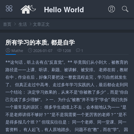
Hello World
首页
生活
文章正文
所有学习的本质, 都是自学
Mathe
2026-01-07
1208
1
**这句话，听上去有点“反直觉”。** 毕竟我们从小到大，被教育的
路径是——上课、听讲、刷题、被讲解、被安排。 老师在前，教材
在中，作业在后，好像只要把这一整套流程走完，学习自然就发生
了。 但真正走过中高考、走过多年学习实践的人，最后都会走到同
一个结论： 决定学习效果的，从来不是“你被教了多少”，而是“你自
己完成了多少理解”。 > 一、为什么“被教”并不等于“学会” 我们先拆
一个最常见的误区： 很多学生成绩上不去，会本能地认为—— “是
不是老师讲得不够好？” “是不是我需要一个更厉害的老师？” “是不
是得多报几个班？” 但现实往往是： 同一个老师、同一堂课、同一
套资料， 有人起飞，有人原地踏步。 问题不在“教”，而在“学”。 因