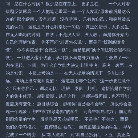
间，是在什么时候？ 很少是在课堂上。 更多是在—— 一个人对着
错题反复琢磨 一个人把笔记重写一遍 一个人发现“原来前后是这么
连的” 那个瞬间，没有老师，没有掌声， 只有你自己，和突然被点
亮的认知。 这也是为什么我常说一句话： 真正的进步，大多发生
在无人喝彩的时刻。 自学，不是没人管、没人教， 而是你开始为
自己的理解负责。 你不再问“老师怎么说”， 而是问“我到底懂没
懂”。 你不再满足于“会做这一题”， 而是追问“换个问法我还能不能
做”。 一旦进入这个状态，学习就不再是外力推动， 而变成了一种
内在运转。 > 四、为什么自学能力决定上限 中考、高考，表面上考
的是知识， 本质上考的是—— 在无人提示的情况下，你能走多
远。 考场上没有老师提醒： “这道题用哪个公式” “这一步要注意什
么” 只有你自己， 调动记忆、理解、逻辑、判断。 这恰恰是自学能
力的集中体现。 越到后期，越是这样： 老师讲得再细，也不可能
覆盖所有变化； 题目越综合，越考你“自己会不会转”。 所以你会发
现一个现象： 初中靠“跟紧老师”的学生，到高中容易吃力； 前期靠
刷题堆量的学生，后期容易天花板明显。 不是他们不努力， 而是
他们的学习模式，一直停留在“被教”。 而真正能走远的学生， 早早
完成了一个转变： 从“等人教我”，到“我自己拆解”。 > 五、真正高