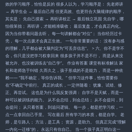
效的学习顺序，恰恰是反的 很多人以为，学习顺序是： 先老师讲
→ 再学生会 → 最后自己用 但更高效、也更符合大脑规律的顺序，
其实是： 先自己摸索 → 再听讲校正 → 最后独立巩固 先自学，哪
怕很笨拙； 再听讲，才能精准吸收； 最后复盘，才会真正内化。
因为当你带着问题去听， 每一句讲解都会“对位”； 当你经历过卡
壳， 每一次点拨才会真正生效。 一句非常重要的话： 没有参与感
的理解，几乎都会被大脑判定为“可丢弃信息”。 > 六、你不是学不
会，你只是没把学习权拿回来 很多孩子并不是不行， 而是从来没
被允许、也没被训练去“自己学”。 作业有答案 课堂有标准解法 家
长和老师急于纠错 久而久之，孩子形成的不是能力， 而是一种依
赖—— “我不确定，等你告诉我。” 但学习这件事，恰恰需要你
在“不确定”中前行。 真正的成长，一定伴随着： 犹豫、试错、修
正、再尝试。 这也是为什么我反复强调： 自学不是天赋，而是一
种可以被训练的能力。 从不会总结，到会总结； 从不会提问，到
会提问； 从只看答案，到追问逻辑。 每一步，都是把学习权，一
点一点拿回自己手里。 写在最后 所有学习的本质，都是自学。 老
师，是引路人； 方法，是工具； 资源，是助力。 但真正完成“理解
—内化—迁移”的， 永远只有你自己。 当一个孩子真正明白这一