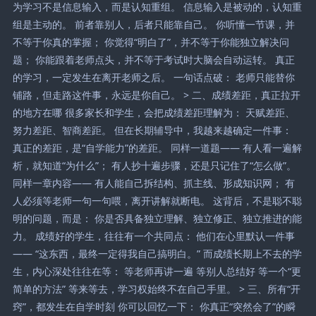
为学习不是信息输入，而是认知重组。 信息输入是被动的，认知重
组是主动的。 前者靠别人，后者只能靠自己。 你听懂一节课，并
不等于你真的掌握； 你觉得“明白了”，并不等于你能独立解决问
题； 你能跟着老师点头，并不等于考试时大脑会自动运转。 真正
的学习，一定发生在离开老师之后。 一句话点破： 老师只能替你
铺路，但走路这件事，永远是你自己。 > 二、成绩差距，真正拉开
的地方在哪 很多家长和学生，会把成绩差距理解为： 天赋差距、
努力差距、智商差距。 但在长期辅导中，我越来越确定一件事：
真正的差距，是“自学能力”的差距。 同样一道题—— 有人看一遍解
析，就知道“为什么”； 有人抄十遍步骤，还是只记住了“怎么做”。
同样一章内容—— 有人能自己拆结构、抓主线、形成知识网； 有
人必须等老师一句一句喂，离开讲解就断电。 这背后，不是聪不聪
明的问题，而是： 你是否具备独立理解、独立修正、独立推进的能
力。 成绩好的学生，往往有一个共同点： 他们在心里默认一件事
—— “这东西，最终一定得我自己搞明白。” 而成绩长期上不去的学
生，内心深处往往在等： 等老师再讲一遍 等别人总结好 等一个“更
简单的方法” 等来等去，学习权始终不在自己手里。 > 三、所有“开
窍”，都发生在自学时刻 你可以回忆一下： 你真正“突然会了”的瞬