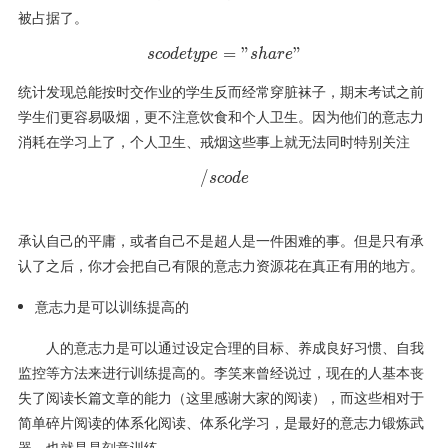
被占据了。
=
scode type="share"
"
"
sco
d
e
t
y
p
e
s
ha
re
统计发现总能按时交作业的学生反而经常穿脏袜子，期末考试之前
学生们更容易吸烟，更不注意饮食和个人卫生。因为他们的意志力
消耗在学习上了，个人卫生、戒烟这些事上就无法同时特别关注
/
/scode
sco
d
e
承认自己的平庸，或者自己不是超人是一件困难的事。但是只有承
认了之后，你才会把自己有限的意志力资源花在真正有用的地方。
意志力是可以训练提高的
人的意志力是可以通过设定合理的目标、养成良好习惯、自我
监控等方法来进行训练提高的。李笑来曾经说过，现在的人基本丧
失了阅读长篇文章的能力（这里感谢大家的阅读），而这些相对于
简单碎片阅读的体系化阅读、体系化学习，是最好的意志力锻炼武
器，也就是是刻意训练。