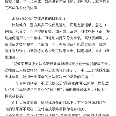
按照步骤一步一步完成。如果没有体系化的计划和执行，就意味着
完不成体系化的知识。
那我们如何建立体系化的目标呢？
比如健身，那么其实不仅仅是运动，而是包括运动、意志力、
睡眠、营养学、合理控制食欲、如何防止反弹、身体指标认识、补
剂如何运用的一个整体。而运动内部又分为有氧、高强度间歇、力
量训练之类的整体。再细微一步，有氧训练可以通过操课、跳绳、
游泳来加强；力量训练的途径则可以用自重、固定器械、自由力量
来加强。
"就像某些减肥方法承诺只要戒掉糖或碳水化合物就能瘦下来，
这往往让人感觉很好，并不是因为真的瘦了，一半以上的快感来源
于让你觉得能用一个简单的方法解决一个复杂的问题。"
一个目标的制定，不应该仅仅是“我要健身”那么简单，而是达
到这个目标应该点亮多少的“知识树”，知识树越成体系，则达到目
标就越容易。
而且大家要知道，这些体系化的目标下，有的是紧密相联的，
有的联系并不紧密，但对达成最终目标却息息相关。
同样的事情，你不能空口白牙说“我要提高成绩”。你的成绩是由哪