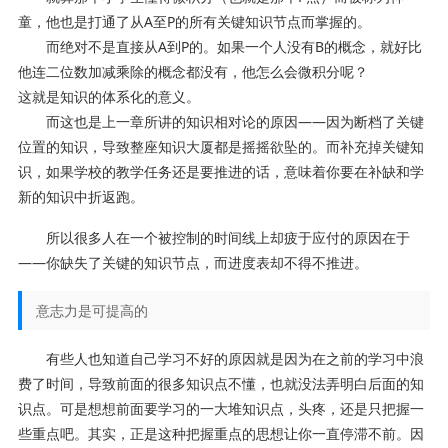
童，他也是打通了从A至P的所有关键知识节点而掌握的。
而绝对不是直接从A到P的。如果一个人没有B的概念，就好比
他连二位数加减乘除的概念都没有，他怎么会微积分呢？
这就是知识的体系化的意义。
而这也是上一章所讲的知识相对论的原因——因为断档了关键
位置的知识，导致整座知识大厦都是摇摇欲坠的。而补充掉关键知
识，如果学校的教学任务还是要推进的话，意味着你要在补缺和学
新的知识中折返跑。
所以很多人在一个被控制的时间线上却疲于应付的原因在于
——你缺失了关键的知识节点，而进度表却不得不推进。
意志力是可提高的
有些人也知道自己学习不好的原因就是因为在之前的学习中浪
费了时间，导致前面的很多知识点不懂，也就没法弄明白后面的知
识点。可是想想前面要学习的一大堆知识点，头疼，还是只把握一
些重点吧。其实，正是这种把握重点的思想让你一直停滞不前。因