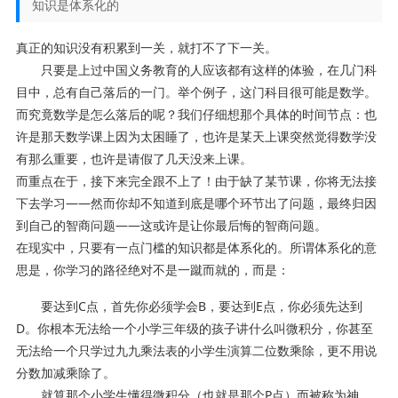
知识是体系化的
真正的知识没有积累到一关，就打不了下一关。
只要是上过中国义务教育的人应该都有这样的体验，在几门科
目中，总有自己落后的一门。举个例子，这门科目很可能是数学。
而究竟数学是怎么落后的呢？我们仔细想那个具体的时间节点：也
许是那天数学课上因为太困睡了，也许是某天上课突然觉得数学没
有那么重要，也许是请假了几天没来上课。
而重点在于，接下来完全跟不上了！由于缺了某节课，你将无法接
下去学习——然而你却不知道到底是哪个环节出了问题，最终归因
到自己的智商问题——这或许是让你最后悔的智商问题。
在现实中，只要有一点门槛的知识都是体系化的。所谓体系化的意
思是，你学习的路径绝对不是一蹴而就的，而是：
要达到C点，首先你必须学会B，要达到E点，你必须先达到
D。你根本无法给一个小学三年级的孩子讲什么叫微积分，你甚至
无法给一个只学过九九乘法表的小学生演算二位数乘除，更不用说
分数加减乘除了。
就算那个小学生懂得微积分（也就是那个P点）而被称为神